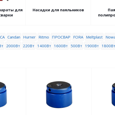
параты для
Насадки для паяльников
Пая
сварки
полипро
CA
Candan
Hurner
Ritmo
ПРОСВАР
FORA
Meltplast
Nowa
Вт
2000Вт
220Вт
1400Вт
1600Вт
500Вт
1900Вт
1800В