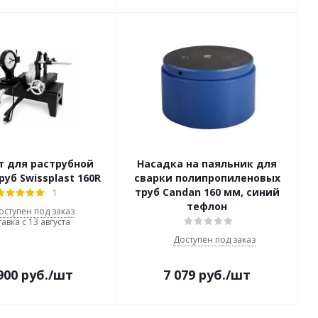
т для раструбной
Насадка на паяльник для
руб Swissplast 160R
сварки полипропиленовых
труб Candan 160 мм, синий
1
тефлон
оступен под заказ
авка с 13 августа
Доступен под заказ
900
руб.
/шт
7 079
руб.
/шт