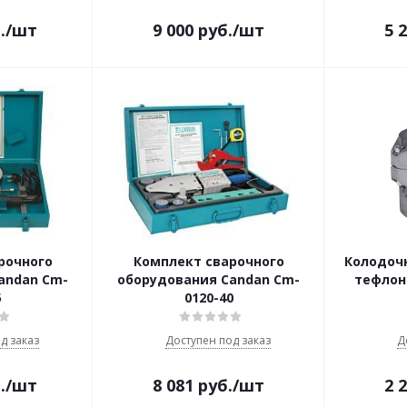
.
/шт
9 000
руб.
/шт
5 
рочного
Комплект сварочного
Колодоч
andan Cm-
оборудования Candan Cm-
тефлон
5
0120-40
д заказ
Доступен под заказ
Д
.
/шт
8 081
руб.
/шт
2 