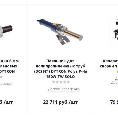
адка 8 мм
Паяльник для
Аппара
иленовых
полипропиленовых труб
сварки т
 DYTRON
(D03981) DYTRON Polys P-4a
650W TW SOLO
Д
Дост
д заказ
Доступен под заказ
б.
/шт
22 711
руб.
/шт
79 