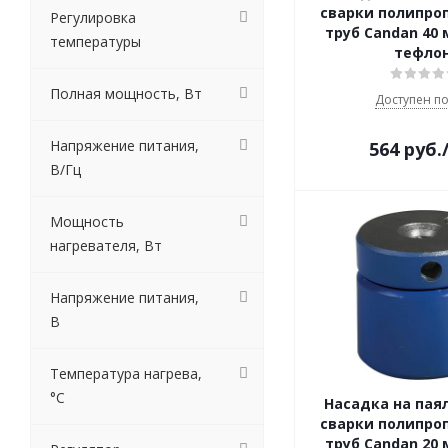
сварки полипро
Регулировка
труб Candan 40 
температуры
тефло
Полная мощность, Вт
Доступен по
Напряжение питания,
564
руб.
В/Гц
Мощность
нагревателя, Вт
Напряжение питания,
В
Температура нагрева,
°С
Насадка на пая
сварки полипро
труб Candan 20 