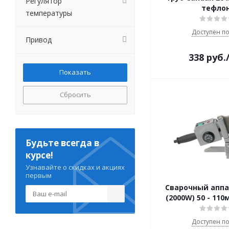
Регулятор
тефло
температуры
Доступен по
Привод
338
руб.
Сбросить
Будьте всегда в
курсе!
Узнавайте о скидках и акциях
первым
Сварочный аппа
(2000W) 50 - 11
Доступен по