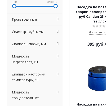
338
780 032
Насадка на пая
сварки полипро
труб Candan 25 
Производитель
тефло
Диаметр трубы, мм
Доступен по
395
руб.
Диапазон сварки, мм
Мощность
нагревателя, Вт
Диапазон настройки
температуры, °C
Мощность
торцевателя, Вт
Насадка на пая