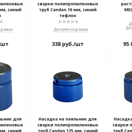
пиленовых
сварки полипропиленовых
раст
мм, синий
труб Candan 16 мм, синий
MEL
н
тефлон
Д
Дос
д заказ
Доступен под заказ
/шт
338
руб.
/шт
95 
льник для
Насадка на паяльник для
Насадка
пиленовых
сварки полипропиленовых
сварки 
мм, синий
труб Candan 125 мм, синий
труб Can