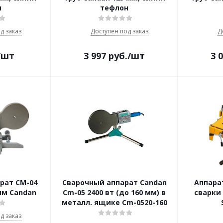
н
тефлон
д заказ
Доступен под заказ
Д
/шт
3 997
руб.
/шт
3 
рат СМ-04
Сварочный аппарат Candan
Аппара
0мм Candan
Cm-05 2400 вт (до 160 мм) в
сварки 
металл. ящике Cm-0520-160
д заказ