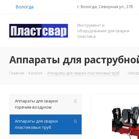
Вологда
г. Вологда, Северная ул., 27б
Инструмент и
оборудование для сварки
пластика
Аппараты для раструбной
Главная
-
Каталог
-
Аппараты для сварки пластиковых труб
-
Аппар
Аппараты для сварки
горячим воздухом
Аппараты для сварки
пластиковых труб