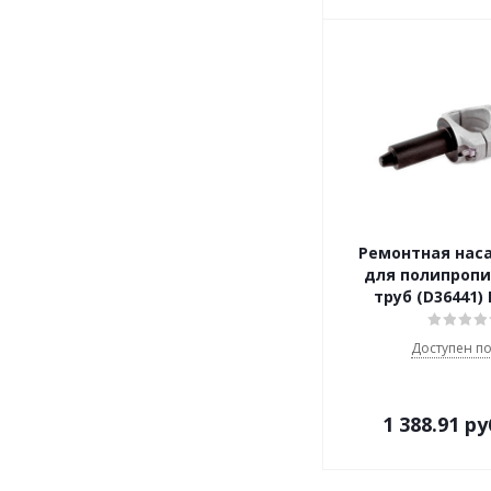
Ремонтная нас
для полипроп
труб (D36441)
Доступен по
1 388.91
ру