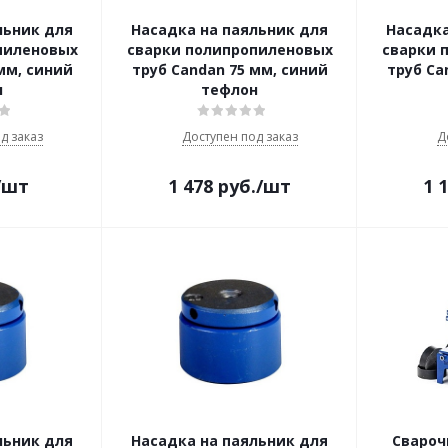
льник для
Насадка на паяльник для
Насадка
пиленовых
сварки полипропиленовых
сварки 
мм, синий
труб Candan 75 мм, синий
труб Ca
н
тефлон
д заказ
Доступен под заказ
Д
/шт
1 478
руб.
/шт
1 
льник для
Насадка на паяльник для
Свароч