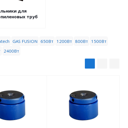
льники для
пиленовых труб
tech
GAS FUSION
650Вт
1200Вт
800Вт
1500Вт
т
2400Вт