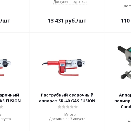
Доступен под заказ
Дост
.
/шт
13 431
руб.
/шт
110
варочный
Раструбный сварочный
Аппа
AS FUSION
аппарат SR-40 GAS FUSION
полипр
Cand
о
Много
августа
Доставка с 13 августа
Д