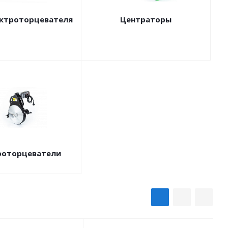
ктроторцевателя
Центраторы
роторцеватели