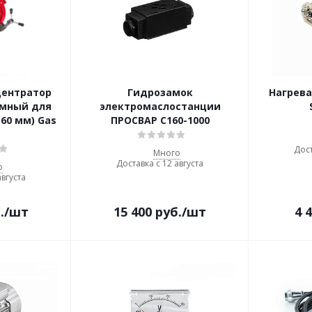
центратор
Гидрозамок
Нагрев
имный для
электромаслостанции
160 мм) Gas
ПРОСВАР С160-1000
Дост
Много
Доставка с 12 августа
о
августа
.
/шт
15 400
руб.
/шт
4 