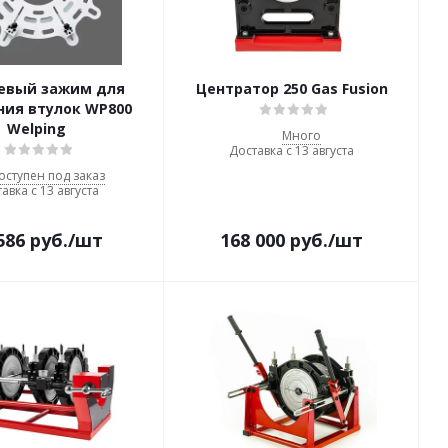
евый зажим для
Центратор 250 Gas Fusion
ния втулок WP800
Welping
Много
Доставка с 13 августа
оступен под заказ
авка с 13 августа
586
руб.
/шт
168 000
руб.
/шт