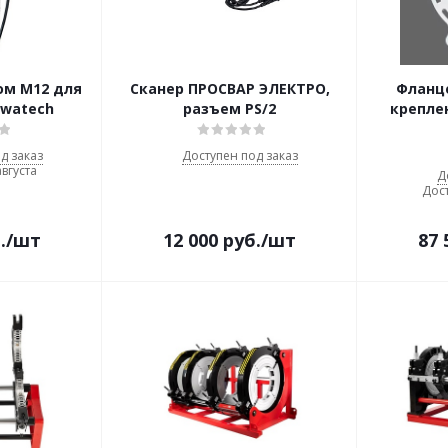
ом M12 для
Сканер ПРОСВАР ЭЛЕКТРО,
Фланц
owatech
разъем PS/2
крепле
д заказ
Доступен под заказ
августа
Д
Дост
.
/шт
12 000
руб.
/шт
87 