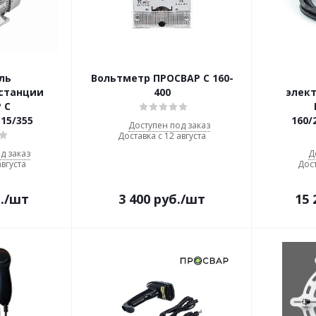
ль
Вольтметр ПРОСВАР С 160-
станции
400
элек
 С
315/355
160/
Доступен под заказ
Доставка с 12 августа
д заказ
Д
августа
Дост
.
/шт
3 400
руб.
/шт
15 