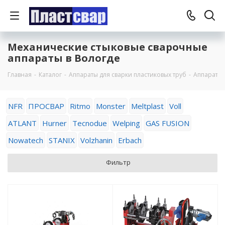
Механические стыковые сварочные
аппараты в Вологде
Главная
-
Каталог
-
Аппараты для сварки пластиковых труб
-
Аппараты 
NFR
ПРОСВАР
Ritmo
Monster
Meltplast
Voll
ATLANT
Hurner
Tecnodue
Welping
GAS FUSION
Nowatech
STANIX
Volzhanin
Erbach
Фильтр