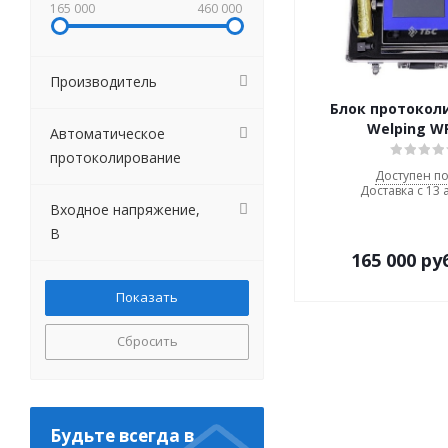
165 000
460 000
Производитель
Блок протокол
Welping W
Автоматическое
протоколирование
Доступен по
Доставка с 13 
Входное напряжение,
В
165 000
ру
Сбросить
Будьте всегда в