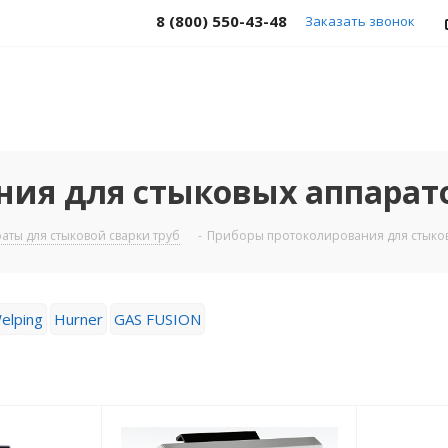
8 (800) 550-43-48
Заказать звонок
ия для стыковых аппарато
аты для стыковой сварки труб
-
Приборы протоколирования для стыко
elping
Hurner
GAS FUSION