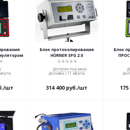
ирования
Блок протоколирования
Блок п
умулятором
HÜRNER SPG 2.0
ПРОС
о
Доступен под заказ
Д
августа
Доставка с 11 августа
Дост
б.
/шт
314 400
руб.
/шт
175