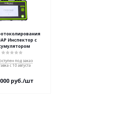
ротоколирования
АР Инспектор с
кумулятором
оступен под заказ
авка с 10 августа
 000
руб.
/шт