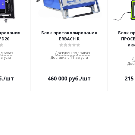
ирования
Блок протоколирования
Блок п
PD20
ERBACH R
ПРОСВ
ак
д заказ
Доступен под заказ
августа
Доставка с 11 августа
Д
Дост
б.
/шт
460 000
руб.
/шт
215