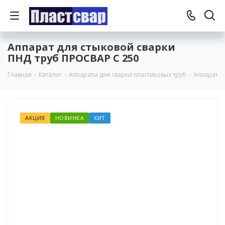
Аппарат для стыковой сварки
ПНД труб ПРОСВАР С 250
Главная
-
Каталог
-
Аппараты для сварки пластиковых труб
-
Аппараты 
АКЦИЯ
НОВИНКА
ХИТ